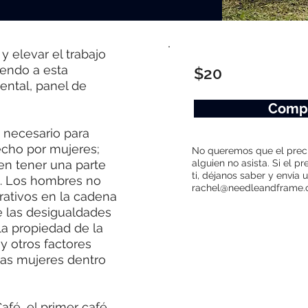
y elevar el trabajo
iendo a esta
$20
ental, panel de
Compr
o necesario para
echo por mujeres;
No queremos que el preci
en tener una parte
alguien no asista. Si el p
ti, déjanos saber y envía 
. Los hombres no
rachel@needleandframe.
rativos en la cadena
e las desigualdades
la propiedad de la
 y otros factores
las mujeres dentro
afé, el primer café