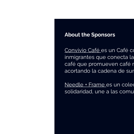
About the Sponsors
Convivio Café
es un Café c
inmigrantes que conecta la
café que promueven café má
acortando la cadena de su
Needle + Frame
es un cole
solidaridad, une a las comu