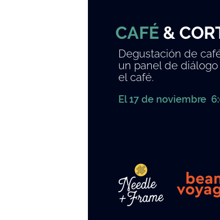
CAFÉ
&
COR
Degustación de caf
un panel de diálogo
el café.
El 17 de noviembre 6