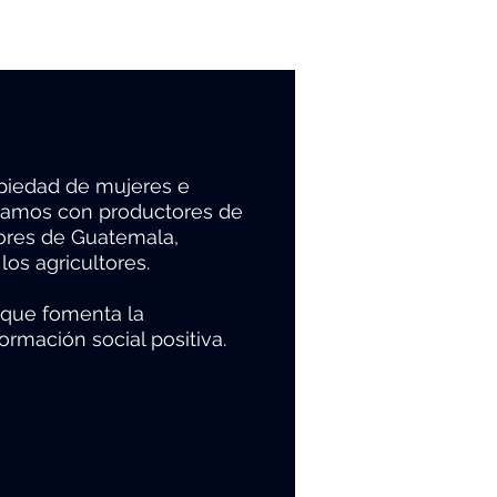
piedad de mujeres e
ajamos con productores de
tores de Guatemala,
os agricultores.
 que fomenta la
ormación social positiva.