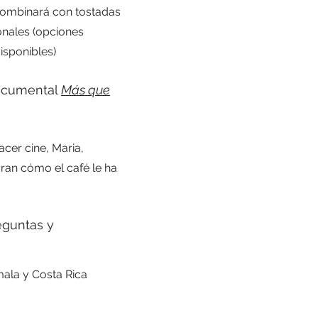
combinará con tostadas
onales (opciones
isponibles)
documental
Más que
cer cine, Maria,
uran cómo el café le ha
eguntas y
ala y Costa Rica